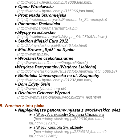
(
http://wroclaw.hydral.com.pl/49039,foto.html
)
● Opera Wrocławska
(
http://wroclaw.hydral.com.pl/115366,foto.html
)
● Promenada Staromiejska
(
http://pl.wikipedia.org/wiki/Promenada_Staromiejska
)
● Panorama Racławicka
(
http://www.panoramaraclawicka.pl/
)
●.Wyspy wrocławskie
(
http://pl.wikipedia.org/wiki/Wyspa_S%C5%82odowa
)
● Stadion Miejski Euro 2012
(
htt
p://dolny-slask.org.pl/976846,foto.html
)
● Mini-Browar „Spiż” na Rynku
(
http://www.spiz.pl/
)
● Wrocławskie czekoladziarnie
(
http://www.chocoffee.com/?page=3&id=2
)
●Wzgórze Partyzantów (Wzgórze Liebicha)
(
http://dolny-slask.org.pl/785182,foto.html?idEntity=508918
)
● Biblioteka Uniwersytecka na ul. Szajnochy
(
http://wroclaw.hydral.com.pl/91232,foto.html
)
● Dom Edyty Stein
(
http://www.edytastein.org.pl/
)
● Dzielnica Czterech Wyznań
(
http://www.miasto-dialogu.wroc.pl/czym_jest.html
)
9. Wrocław z lotu ptaka:
● Najpiękniejsze panoramy miasta z wrocławskich wież
► z
Wieży Archikatedry Św. Jana Chrzciciela
(
http://dolny-slask.org.pl/682630,foto.html?
idEntity=517370
)
► z
Wieży Kościoła Św. Elżbiety
(
http://dolny-slask.org.pl/3584018,foto.html?
idEntity=517465
)