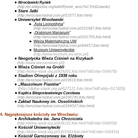
●
Wrocławski Rynek
(
http://pl.wikipedia.org/wiki/Rynek_wroc%C5%82awski
)
● Stare Jatki
(
http://wroclaw.hydral.com.pl/53577,foto.html
)
● Uniwersytet Wrocławski
► „
Aula Leopoldyna
”
(
http://wroclaw.hydral.com.pl/101687,foto.html
)
► „
Oratorium Marianum
”
(
http://wroclaw.hydral.com.pl/101705,foto.html
)
►
Wieża Matematyczna UW
(
http://wroclaw.hydral.com.pl/44457,foto.html
)
►
Muzeum Uniwersyteckie
(
http://www.muzeum.uni.wroc.pl/
)
● Neogotycka Wieża Ciśnień na Krzykach
(
http://www.wiezacisnien.pl/
)
● Wieża Ciśnień na Grobli
(
http://dolny-slask.org.pl/929201,foto.html?idEntity=508978
)
● Stadion Olimpijski z 1938 roku
(
http://wroclaw.hydral.com.pl/10616,foto.html
)
● „Mauzoleum Piastów“
(
http://dolny-slask.org.pl/627121,foto.html?idEntity=517425
)
●
Kaplica Błogosławionego
Czesława
(
http://wroclaw.hydral.com.pl/190745,foto.html
)
● Zakład Naukowy im. Ossolińskich
(
http://wroclaw.hydral.com.pl/184507,foto.html
)
4. Najpiękniejsze kościoły we Wrocławiu:
● Archikatedra św. Jana Chrzciciela
(
http://dolny-slask.org.pl/936192,foto.html?idEntity=508858
)
● Kościół Uniwersytecki
(
http://dolny-slask.org.pl/3365543,foto.html?idEntity=520410
)
● Kościół Garnizonowy św. Elżbiety