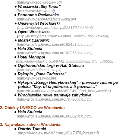
(
http://www.zoo.wroclaw.pl/
)
●
Wrocławski „
Sky Tower”
(
http://www.skytower.pl
)
● Panorama Racławicka
(
http://www.panoramaraclawicka.pl/
)
●
Uniwersytet Wrocławski
(
http://wroclaw.hydral.com.pl/228170,foto.html
)
●
Opera Wrocławska
(
http://pl.wikipedia.org/wiki/Opera_Wroc%C5%82awska
)
●
Mostek Czarownic
(
http://wroclaw.hydral.com.pl/192453,foto.html
)
● Hala Stulecia
(
http://wroclaw.hydral.com.pl/182255,foto.html
)
● Hotel Monopol
(
http://dolny-slask.org.pl/944278,foto.html?idEntity=508855
)
● Ogólnopolskie targi w Hali Stulecia
(
http://www.halastulecia.pl/
)
● Rękopis „Pana Tadeusza"
(
http://www.oss.wroc.pl/
)
● Rękopis „Księgi Henrykowskiej“ i pierwsze zdanie po
polsku
"Day, ut ia pobrusa, a ti poziwai..."
(
http://pl.wikipedia.org/wiki/Ksi%C4%99ga_henrykowska
)
● Wrocławskie nowe tramwaje zabytkowe
(
http://wroclaw.hydral.com.pl/170780,foto.html
)
2. Obiekty UNESCO we Wrocławiu:
● Hala Stulecia
(
http://wroclaw.hydral.com.pl/106682,foto.html
)
3. Największe zabytki Wrocławia:
● Ostrów Tumski
(
http://wroclaw.hydral.com.pl/117078,foto.html
)