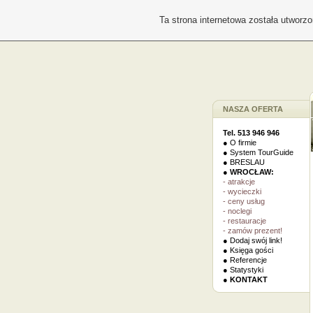
Ta strona internetowa została utworz
NASZA OFERTA
Tel. 513 946 946
● O firmie
● System TourGuide
● BRESLAU
● WROCŁAW:
- atrakcje
- wycieczki
- ceny usług
- noclegi
- restauracje
- zamów prezent!
● Dodaj swój link!
● Księga gości
● Referencje
● Statystyki
● KONTAKT