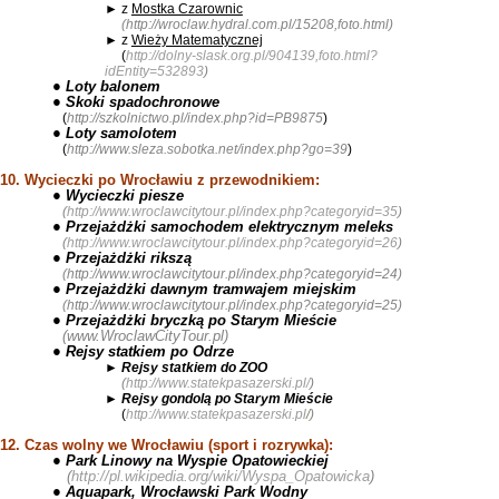
► z
Mostka Czarownic
(
http://wroclaw.hydral.com.pl/15208,foto.html
)
► z
Wieży Matematycznej
(
http://dolny-slask.org.pl/904139,foto.html?
idEntity=532893
)
● Loty balonem
● Skoki spadochronowe
(
http://szkolnictwo.pl/index.php?id=PB9875
)
● Loty samolotem
(
http://www.sleza.sobotka.net/index.php?go=39
)
10. Wycieczki po Wrocławiu z przewodnikiem:
● Wycieczki piesze
(
http://www.wroclawcitytour.pl/index.php?categoryid=35
)
● Przejażdżki samochodem elektrycznym meleks
(
http://www.wroclawcitytour.pl/index.php?categoryid=26
)
● Przejażdżki rikszą
(
http://www.wroclawcitytour.pl/index.php?categoryid=24
)
● Przejażdżki dawnym tramwajem miejskim
(
http://www.wroclawcitytour.pl/index.php?categoryid=25
)
● Przejażdżki bryczką po Starym Mieście
(
www.WroclawCityTour.pl
)
● Rejsy statkiem po Odrze
►
Rejsy statkiem do ZOO
(
http://www.statekpasazerski.pl/
)
►
Rejsy gondolą po Starym Mieście
(
http://www.statekpasazerski.pl
/
)
12. Czas wolny we Wrocławiu (sport i rozrywka):
● Park Linowy na Wyspie Opatowieckiej
(
http://pl.wikipedia.org/wiki/Wyspa_Opatowicka
)
● Aquapark, Wrocławski Park Wodny