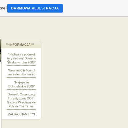
ronę?
DARMOWA REJESTRACJA
***INFORMACJA***
"Najlepszy podmiot
turystyczny Dolnego
Śląska w roku 2008"
**************************
WroclawCityTour.pl
laureatem konkursu
**************************
"Najlepsze
Dolnośląskie 2008"
**************************
Dolnośl. Organizacji
Turystycznej DOT i
Gazety Wrocławskiej
Polska The Times.
**************************
ZAUFAJ NAM I TY!