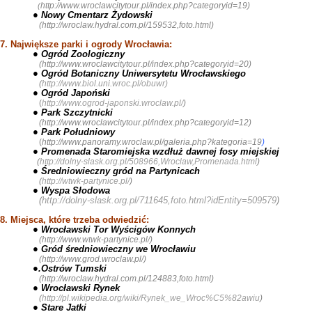
http://www.wroclawcitytour.pl/index.php?categoryid=19
)
(
● Nowy Cmentarz Żydowski
(
http://wroclaw.hydral.com.pl/159532,foto.html
)
7. Największe parki i ogrody Wrocławia:
● Ogród Zoologiczny
(
http://www.wroclawcitytour.pl/index.php?categoryid=20
)
● Ogród Botaniczny Uniwersytetu Wrocławskiego
(
http://www.biol.uni.wroc.pl/obuwr
)
● Ogród Japoński
(
http://www.ogrod-japonski.wroclaw.pl/
)
● Park Szczytnicki
(
http://www.wroclawcitytour.pl/index.php?categoryid=12
)
● Park Południowy
(
http://www.panoramy.wroclaw.pl/galeria.php?kategoria=19
)
● Promenada Staromiejska wzdłuż dawnej fosy miejskiej
(
http://dolny-slask.org.pl/508966,Wroclaw,Promenada.html
)
● Średniowieczny gród na Partynicach
(
http://wtwk-partynice.pl/
)
● Wyspa Słodowa
(
http://dolny-slask.org.pl/711645,foto.html?idEntity=509579
)
8. Miejsca, które trzeba odwiedzić:
● Wrocławski Tor Wyścigów Konnych
(
http://www.wtwk-partynice.pl/
)
● Gród średniowieczny we Wrocławiu
(
http://www.grod.wroclaw.pl/
)
●.Ostrów Tumski
(
http://wroclaw.hydral.com.pl/124883,foto.html
)
● Wrocławski Rynek
(
http://pl.wikipedia.org/wiki/Rynek_we_Wroc%C5%82awiu
)
● Stare Jatki