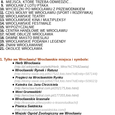
8.
MIEJSCA, KTÓRE TRZEBA ODWIEDZIĆ…
9.
WROCŁAW Z LOTU PTAKA
10.
WYCIECZKI PO WROCŁAWIU Z PRZEWODNIKIEM
11.
CZAS WOLNY WE WROCŁAWIU (SPORT I ROZRYWKA)
12.
WROCŁAWSKIE TEATRY
13.
WROCŁAWSKIE KINA I MULTIPLEKSY
14.
WROCŁAWSKIE FESTIWALE
15.
WYPOŻYCZALNIE
16.
CENTRA HANDLOWE WE WROCŁAWIU
17.
NOWE OBLICZE WROCŁAWIA
18.
DAWNE MIASTO BRESLAU
19.
WROCŁAWSKIE PODANIA I LEGENDY
20.
ZNANI WROCŁAWIANIE
21.
OKOLICE WROCŁAWIA
1. Tylko we Wrocławiu! Wrocławskie miejsca i symbole:
● Herb Wrocławia
(
http://pl.wikipedia.org/wiki/Herb_Wroc%C5%82awia
)
● Wrocławski Rynek i Ratusz
(
http://dolny-slask.org.pl/617522,foto.html?idEntity=587144
)
●
Pręgierz na Wrocławskim Rynku
(
http://dolny-slask.org.pl/642764,foto.html?idEntity=509023
)
●
Katedra św.
Jana Chrzciciela
(
http://wroclaw.hydral.com.pl/202175,foto.html
)
●
Most Grunwaldzki
(
http://wroclaw.hydral.com.pl/177355,foto.html
)
● Wrocławskie krasnale
(
http://krasnale.pl/wszystko-o-krasnoludkach/
)
●
P
iwnica Świdnicka
(
http://strona.piwnicaswidnicka.com/
)
● Miejski Ogród Zoologiczny we Wrocławiu