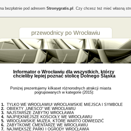
ona bezpłatnie pod adresem
Stronygratis.pl
. Czy chcesz też mieć własną st
przewodnicy po Wrocławiu
Informator o Wrocławiu dla wszystkich, którzy
chcieliby lepiej poznać stolicę Dolnego Śląska
Poniżej prezentujemy kilkaset różnorodnych atrakcji miasta
pogrupowanych w kategorie (2015):
1.
TYLKO WE WROCŁAWIU! WROCŁAWSKIE MIEJSCA I SYMBOLE
2.
OBIEKTY „UNESCO” WE WROCŁAWIU
3.
NAJSTARSZE ZABYTKI WROCŁAWIA
4.
NAJPIĘKNIEJSZE KOŚCIOŁY WE WROCŁAWIU
5.
WROCŁAWSKIE MUZEA, KTÓRE WARTO ODWIEDZIĆ
6.
ZABYTKOWE CMENTARZE WE WROCŁAWIU
7.
NAJWIĘKSZE PARKI I OGRODY WROCŁAWIA