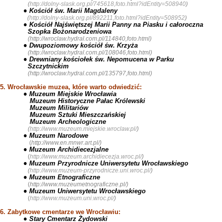
(
http://dolny-slask.org.pl/745618,foto.html?idEntity=508940
)
● Kościół św. Marii Magdaleny
(
http://dolny-slask.org.pl/892211,foto.html?idEntity=508952
)
● Kościół Najświętszej Marii Panny na Piasku i całoroczna
Szopka Bożonarodzeniowa
(
http://wroclaw.hydral.com.pl/114840,foto.html
)
● Dwupoziomowy kościół św. Krzyża
(
http://wroclaw.hydral.com.pl/108046,foto.html
)
● Drewniany kościołek św. Nepomucena w Parku
Szczytnickim
(
http://wroclaw.hydral.com.pl/135797,foto.html
)
5. Wrocławskie muzea, które warto odwiedzić:
● Muzeum Miejskie Wrocławia
Muzeum Historyczne Pałac Królewski
Muzeum Militariów
Muzeum Sztuki Mieszczańskiej
Muzeum Archeologiczne
(
http://www.muzeum.miejskie.wroclaw.pl/
)
● Muzeum Narodowe
(
http://www.en.mnwr.art.pl/
)
● Muzeum Archidiecezjalne
(
http://www.muzeum.archidiecezja.wroc.pl/
)
● Muzeum Przyrodnicze Uniwersytetu Wrocławskiego
(
http://www.muzeum-przyrodnicze.uni.wroc.pl/
)
● Muzeum Etnograficzne
(
http://www.muzeumetnograficzne.pl/
)
● Muzeum Uniwersytetu Wrocławskiego
(
http://www.muzeum.uni.wroc.pl/
)
6. Zabytkowe cmentarze we Wrocławiu:
● Stary Cmentarz Żydowski