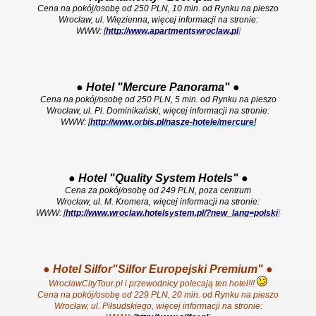
Cena na pokój/osobę od 250 PLN, 10 min. od Rynku na pieszo
Wrocław, ul. Więzienna, więcej informacji na stronie:
WWW: [
http://www.apartmentswroclaw.pl
]
●
Hotel "Mercure Panorama"
●
Cena na pokój/osobę od 250 PLN, 5 min. od Rynku na pieszo
Wrocław, ul. Pl. Dominikański, więcej informacji na stronie:
WWW: [
http://www.orbis.pl/nasze-hotele/mercure
]
●
Hotel "Quality System Hotels"
●
Cena za pokój/osobę od 249 PLN, poza centrum
Wrocław, ul. M. Kromera, więcej informacji na stronie:
WWW: [
http://www.wroclaw.hotelsystem.pl/?new_lang=polski
]
●
Hotel Silfor"Silfor Europejski Premium"
●
WroclawCityTour.pl i przewodnicy polecają ten hotel!!!
Cena na pokój/osobę od 229 PLN, 20 min. od Rynku na pieszo
Wrocław, ul. Piłsudskiego, więcej informacji na stronie: