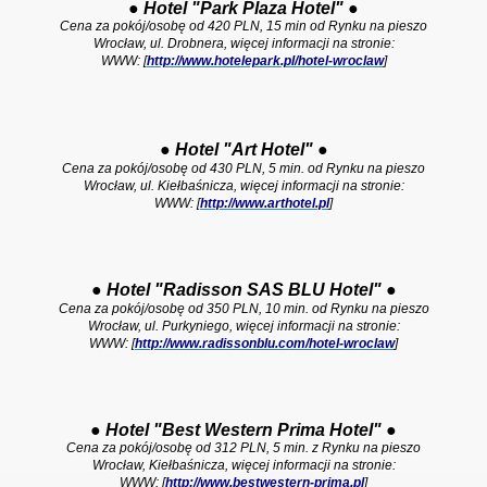
●
Hotel "Park Plaza Hotel"
●
Cena za pokój/osobę od 420 PLN, 15 min od Rynku na pieszo
Wrocław, ul. Drobnera, więcej informacji na stronie:
WWW: [
http://www.hotelepark.pl/hotel-wroclaw
]
●
Hotel "Art Hotel"
●
Cena za pokój/osobę od 430 PLN, 5 min. od Rynku na pieszo
Wrocław, u
l. Kiełbaśnicza, więcej informacji na stronie:
WWW: [
http://www.arthotel.pl
]
●
Hotel "Radisson SAS BLU Hotel"
●
Cena za pokój/osobę od 350 PLN, 10 min. od Rynku na pieszo
Wrocław, ul. Purkyniego, więcej informacji na stronie:
WWW: [
http://www.radissonblu.com/hotel-wroclaw
]
●
Hotel "Best Western Prima Hotel"
●
Cena za pokój/osobę od 312 PLN,
5 min. z Rynku na pieszo
Wrocław, Kiełbaśnicza, więcej informacji na stronie:
WWW: [
http://www.bestwestern-prima.pl
]