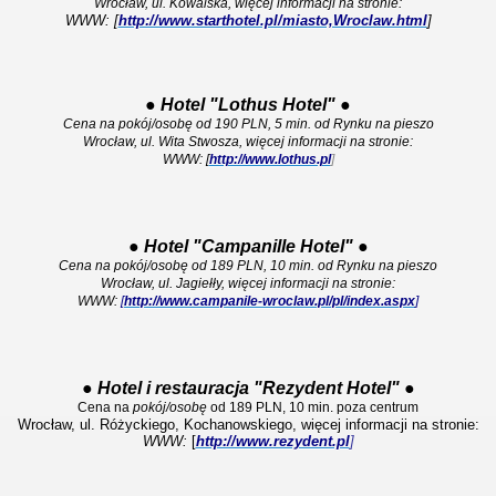
Wrocław, ul. Kowalska, więcej informacji na stronie:
WWW: [
http://www.starthotel.pl/miasto,Wroclaw.html
]
●
Hotel "Lothus Hotel"
●
Cena na pokój/osobę od 190 PLN, 5 min. od Rynku na pieszo
Wrocław, ul. Wita Stwosza, więcej informacji na stronie:
WWW: [
http://www.lothus.pl
]
●
Hotel "Campanille Hotel"
●
Cena na pokój/osobę od 189 PLN, 10 min. od Rynku na pieszo
Wrocław, ul. Jagiełły, więcej informacji na stronie:
WWW:
[
http://www.campanile-wroclaw.pl/pl/index.aspx
]
●
Hotel i restauracja "Rezydent Hotel"
●
Cena na
pokój/osobę
od 189 PLN, 10 min. poza centrum
Wrocław, ul. Różyckiego, Kochanowskiego, więcej informacji na stronie:
WWW:
[
http://www.rezydent.pl
]