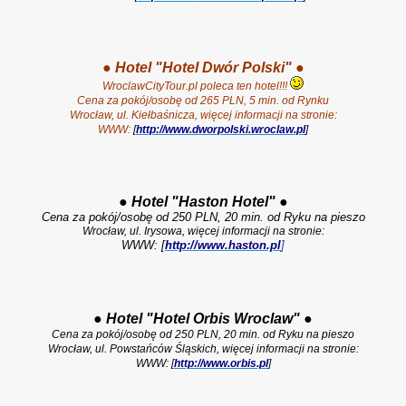
●
Hotel "Hotel Dwór Polski"
●
WroclawCityTour.pl poleca ten hotel!!!
Cena za pokój/osobę od 265 PLN, 5 min. od Rynku
Wrocław, ul. Kiełbaśnicza, więcej informacji na stronie:
WWW:
[
http://www.dworpolski.wroclaw.pl
]
●
Hotel "Haston Hotel"
●
Cena za pokój/osobę od 250 PLN, 20 min. od Ryku na pieszo
Wrocław, ul. Irysowa, więcej informacji na stronie:
WWW: [
http://www.haston.pl
]
●
Hotel "Hotel Orbis Wroclaw"
●
Cena za pokój/osobę od 250 PLN, 20 min. od Ryku na pieszo
Wrocław, ul. Powstańców Śląskich, więcej informacji na stronie:
WWW: [
http://www.orbis.pl
]