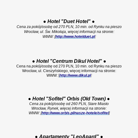
●
Hotel "Duet Hotel"
●
Cena za pokój/osobę od 270 PLN, 10 min. od Rynku na pieszo
Wrocław, ul. Św. Mikołaja, więcej informacji na stronie:
WWW: [
http://www.hotelduet.pl
]
●
Hotel "
Centrum
Dikul Hotel"
●
Cena na
pokój/osobę
od 270 PLN, 10 min. od Rynku na pieszo
Wrocław, ul. Cieszyńskiego, więcej informacji na stronie:
WWW: [
http://www.dikul.pl
]
●
Hotel "
Sofitel" Orbis (Old Town)
●
Cena za pokój/osobę od 260 PLN, Stare Miasto
Wrocław, Rynek, więcej informacji na stronie:
WWW: [
http://www.orbis.pl/nasze-hotele/sofitel
]
●
Apartamenty "LeoApard
"
●