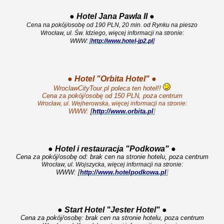
●
Hotel Jana Pawla II
●
Cena na pokój/osobę od 190 PLN, 20 min. od Rynku na pieszo
Wrocław, ul. Św. Idziego, więcej informacji na stronie:
WWW:
[
http://www.hotel-jp2.pl
]
●
Hotel "Orbita Hotel"
●
WroclawCityTour.pl poleca ten hotel!!
Cena za pokój/osobę od 150 PLN, poza centrum
Wrocław, ul. Wejherowska, więcej informacji na stronie:
WWW:
[
http://www.orbita.pl
]
●
Hotel i restauracja "Podkowa"
●
Cena za pokój/osobę od: brak cen na stronie hotelu, poza centrum
Wrocław, ul. Wojszycka, więcej informacji na stronie:
WWW: [
http://www.hotelpodkowa.pl
]
●
Start Hotel "Jester Hotel"
●
Cena za pokój/osobę: brak cen na stronie hotelu, poza centrum