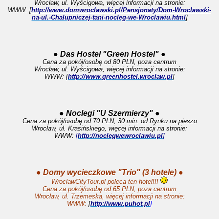
Wrocław, ul. Wyścigowa, więcej informacji na stronie:
WWW: [
http://www.domwroclawski.pl/Pensjonaty/Dom-Wroclawski-
na-ul.-Chalupniczej-tani-nocleg-we-Wroclawiu.html
]
● Das Hostel "Green Hostel" ●
Cena za pokój/osobę od 80 PLN, poza centrum
Wrocław, ul. Wyścigowa, więcej informacji na stronie:
WWW: [
http://www.greenhostel.wroclaw.pl
]
● Noclegi "U Szermierzy" ●
Cena za pokój/osobę od 70 PLN, 30 min. od Rynku na pieszo
Wrocław, ul. Krasińskiego, więcej informacji na stronie:
WWW:
[
http://noclegwewroclawiu.pl
]
● Domy wycieczkowe "Trio" (3 hotele) ●
WroclawCityTour.pl poleca ten hotel!!!
Cena za pokój/osobę od 65 PLN, poza centrum
Wrocław, ul. Trzemeska, więcej informacji na stronie:
WWW:
[
http://www.puhot.pl
]