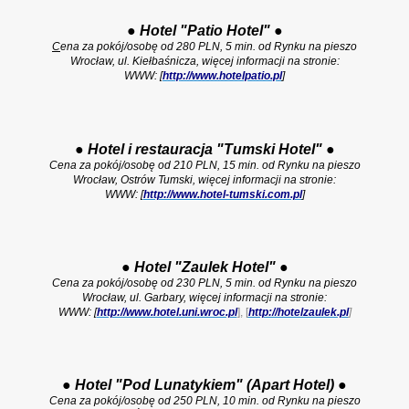
●
Hotel "Patio Hotel"
●
C
ena za pokój/osobę od 280 PLN, 5 min. od Rynku na pieszo
Wrocław, ul. Kiełbaśnicza, więcej informacji na stronie:
WWW: [
http://www.hotelpatio.pl
]
●
Hotel i restauracja "Tumski Hotel"
●
Cena za pokój/osobę od 210 PLN, 15 min. od Rynku na pieszo
Wrocław, Ostrów Tumski, więcej informacji na stronie:
WWW: [
http://www.hotel-tumski.com.pl
]
●
Hotel "Zaulek Hotel"
●
Cena za pokój/osobę od 230 PLN, 5 min. od Rynku na pieszo
Wrocław, ul. Garbary, więcej informacji na stronie:
WWW: [
http://www.hotel.uni.wroc.pl
], [
http://hotelzaulek.pl
]
●
Hotel "Pod Lunatykiem" (Apart Hotel)
●
Cena za pokój/osobę od 250 PLN, 10 min. od Rynku na pieszo